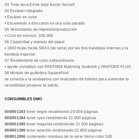
03 Tinta seca EA de baja fusión Xerox®
04 Escáner integrado
• Escáner en color
• Escaneado a dos caras en una sola pasada
05 Velocidades de impresión/producción
• Ciclo de servicio: 300.000
06 Capacidad y manejo del papel
• 1900 hojas hasta SRA3 (de serie) por las tres bandejas internas y la
bandeja especial
07 Rendimiento de color extraordinario.
• ajuste cromático con PANTONE Matching System® y PANTONE PLUS.
08 Módulo de guillotina SquareFold:
se conecta a la acabadora con realizador de folletos para aumentar la
versatilidad ymejorar la salida.
CONSUMIBLES DMO
006R01383
toner negro rendimiento 20.000 páginas
006R01384
toner cyan rendimiento 22.000 páginas
006R01385
toner magenta rendimiento 21.000 páginas
006R01386
toner amarillo rendimiento 22.000 páginas
008R12990
contenedor residuos de la serie Xerox color 500