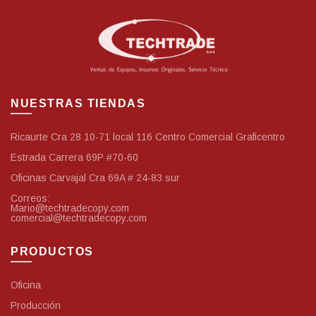
pueden
elegir
en
la
página
de
producto
NUESTRAS TIENDAS
Ricaurte Cra 28 10-71 local 116 Centro Comercial Graficentro
Estrada Carrera 69P #70-60
Oficinas Carvajal Cra 69A # 24-83 sur
Correos:
Mario@techtradecopy.com
comercial@techtradecopy.com
PRODUCTOS
Oficina
Producción