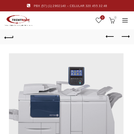
PBX (57) (1) 2902140 – CELULAR 320 455 32 48
0
0