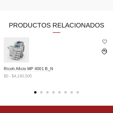
PRODUCTOS RELACIONADOS
Ricoh Aficio MP 4001 B_N
Rango
$
0
-
$
4,140,500
de
Este
precios:
producto
desde
tiene
múltiples
$0
variantes.
hasta
Las
$4,140,500
opciones
se