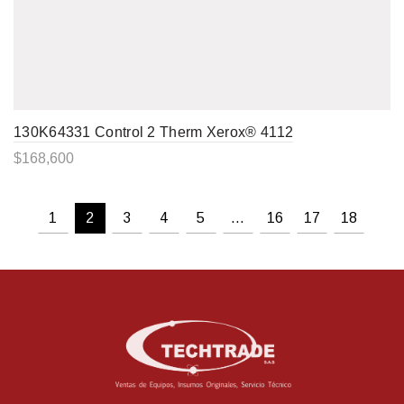
130K64331 Control 2 Therm Xerox® 4112
$
168,600
1
2
3
4
5
…
16
17
18