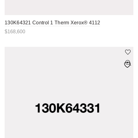
130K64321 Control 1 Therm Xerox® 4112
$
168,600