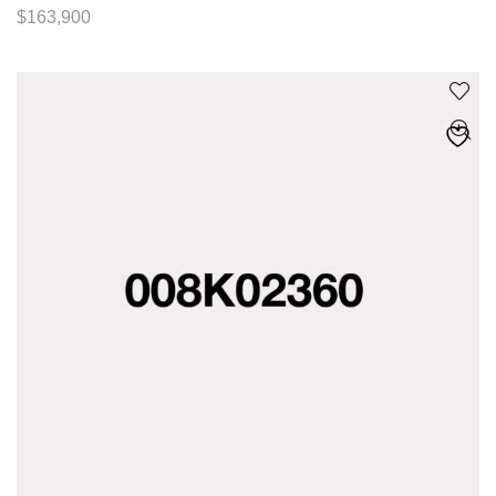
$
163,900