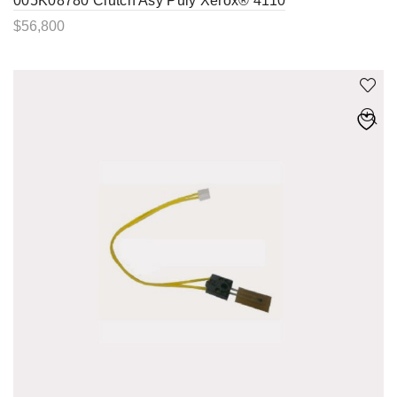
005K08780 Clutch Asy Puly Xerox® 4110
$
56,800