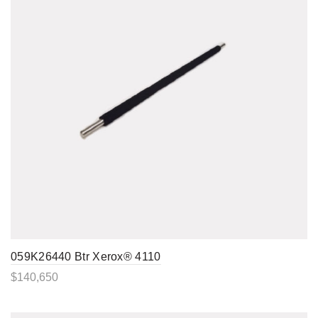
059K26440 Btr Xerox® 4110
$
140,650