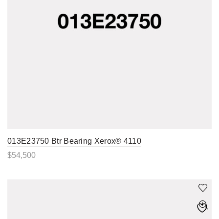
013E23750 Btr Bearing Xerox® 4110
$
54,500