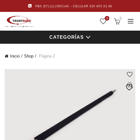
PBX (57) (1) 2902140 – CELULAR 320 455 32 48
0
0
CATEGORÍAS
Inicio
Shop
Página 2