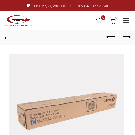
PBX (57) (1) 2902140 – CELULAR 320 455 32 48
0
0