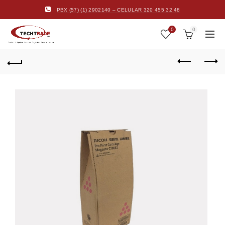
PBX (57) (1) 2902140 – CELULAR 320 455 32 48
0
0